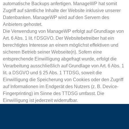
automatische Backups anfertigen. ManageWP hat somit
Zugriff auf sämtliche Inhalte der Website inklusive unserer
Datenbanken. ManageWP wird auf den Servern des
Anbieters gehostet.
Die Verwendung von ManageWP erfolgt auf Grundlage von
Art. 6 Abs. 1 lit. f DSGVO. Der Websitebetreiber hat ein
berechtigtes Interesse an einem möglichst effektiven und
sicheren Betrieb seiner Webseite(n). Sofern eine
entsprechende Einwilligung abgefragt wurde, erfolgt die
Verarbeitung ausschließlich auf Grundlage von Art. 6 Abs. 1
lit. a DSGVO und § 25 Abs. 1 TTDSG, soweit die
Einwilligung die Speicherung von Cookies oder den Zugriff
auf Informationen im Endgerät des Nutzers (z. B. Device-
Fingerprinting) im Sinne des TTDSG umfasst. Die
Einwilligung ist jederzeit widerrufbar.