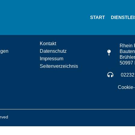
START
DIENSTLE
Kontakt
Rhein 
ngen
Datenschutz
Baute
Brühler
Impressum
50997 
Seitenverzeichnis
02232
Cookie-
erved